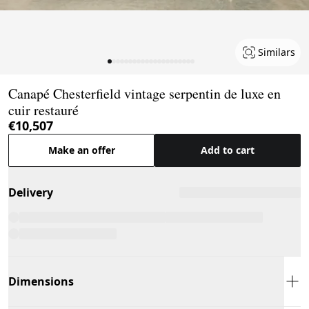
Similars
Page 1 of 21
Canapé Chesterfield vintage serpentin de luxe en
cuir restauré
€10,507
Make an offer
Add to cart
Delivery
Dimensions