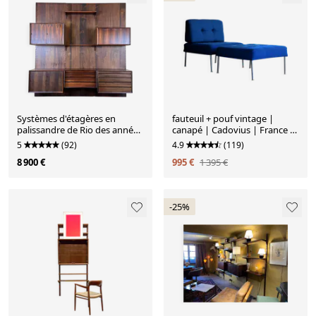
Systèmes d'étagères en
fauteuil + pouf vintage |
palissandre de Rio des années
canapé | Cadovius | France &
1960 et 1970 par Poul
Son
5
(92)
4.9
(119)
Cadovius pour Cado Denmark
8 900 €
995 €
1 395 €
-25%