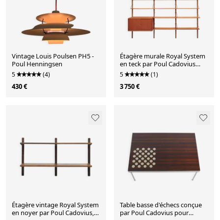
Vintage Louis Poulsen PH5 -
Étagère murale Royal System
Poul Henningsen
en teck par Poul Cadovius
pour Cado, années 1950.
5
(4)
5
(1)
430 €
3 750 €
Étagère vintage Royal System
Table basse d'échecs conçue
en noyer par Poul Cadovius,
par Poul Cadovius pour