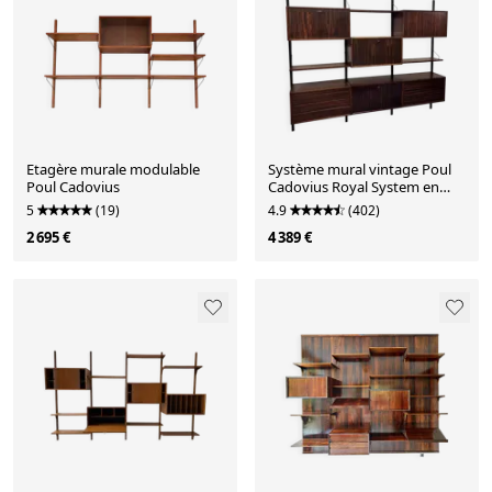
Etagère murale modulable
Système mural vintage Poul
Poul Cadovius
Cadovius Royal System en
palissandre
5
(19)
4.9
(402)
2 695 €
4 389 €