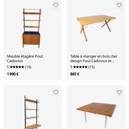
Meuble étagère Poul
Table à manger en bois clair
Cadovius
design Poul Cadovius et
fabriqué par Cado
5
(10)
5
(15)
1 990 €
865 €