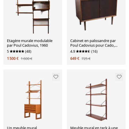
Etagère murale modulable
Cabinet en palissandre par
par Poul Cadovius, 1960
Poul Cadovius pour Cado,
années 1960.
5
(48)
4.9
(16)
1 500 €
1 600 €
649 €
725 €
Un meuble mural
Meuble mural en teck à une