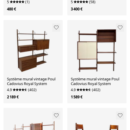
1950
France & Son, 1965
5
(1)
5
(58)
480 €
3 400 €
Système mural vintage Poul
Système mural vintage Poul
Cadovius Royal System
Cadovius Royal System
4.9
(402)
4.9
(402)
2 189 €
1 589 €