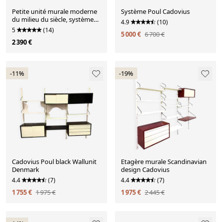
Petite unité murale moderne
Système Poul Cadovius
du milieu du siècle, système
4.9
(10)
Royal avec bureau, Poul
5
(14)
5 000 €
6 700 €
Cadovius pour Cado,
2 390 €
Danemark, 1950
-11%
-19%
Cadovius Poul black Wallunit
Etagère murale Scandinavian
Denmark
design Cadovius
4.4
(7)
4.4
(7)
1 755 €
1 975 €
1 975 €
2 445 €