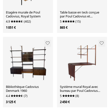
Etagère murale de Poul
Table basse en teck conçue
Cadovius, Royal System
par Poul Cadovius et
fabriquée par France & Son à
4.9
(402)
5
(15)
partir des années 1960.
1 051 €
865 €
Bibliothèque Cadovius
Système mural Royal avec
Denmark 1960
bureau par Poul Cadovius
pour Cado, années 1960 –
4.4
(7)
5
(8)
Teck, pliable
3 125 €
2 450 €