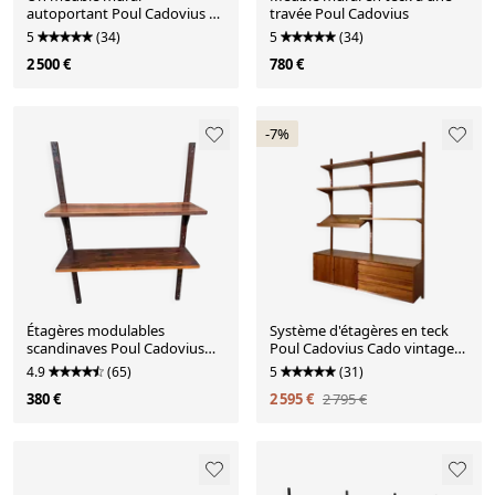
autoportant Poul Cadovius en
travée Poul Cadovius
teck pour Cado, années 1960.
5
(34)
5
(34)
2 500 €
780 €
-7%
Étagères modulables
Système d'étagères en teck
scandinaves Poul Cadovius
Poul Cadovius Cado vintage
pour Cado 1960
des années 60 design danois
4.9
(65)
5
(31)
380 €
2 595 €
2 795 €