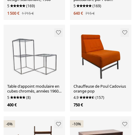
Cadovius, 1960
5
(169)
5
(169)
1 500 €
1 715 €
640 €
715 €
Table d'appoint modulaire en
Chauffeuse de Poul Cadovius
cubes chromés, années 1960
orange pop
Poul Cadovius Série Abstracta
5
(8)
4.9
(157)
400 €
750 €
-6%
-10%