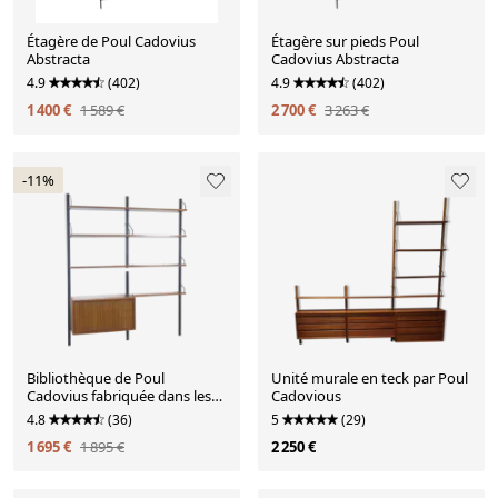
Étagère de Poul Cadovius
Étagère sur pieds Poul
Abstracta
Cadovius Abstracta
4.9
(402)
4.9
(402)
1 400 €
1 589 €
2 700 €
3 263 €
-11%
Bibliothèque de Poul
Unité murale en teck par Poul
Cadovius fabriquée dans les
Cadovious
années 1960
4.8
(36)
5
(29)
1 695 €
1 895 €
2 250 €