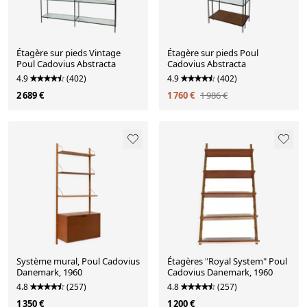
Étagère sur pieds Vintage
Étagère sur pieds Poul
Poul Cadovius Abstracta
Cadovius Abstracta
4.9
(402)
4.9
(402)
2 689 €
1 760 €
1 986 €
Système mural, Poul Cadovius
Étagères "Royal System" Poul
Danemark, 1960
Cadovius Danemark, 1960
4.8
(257)
4.8
(257)
1 350 €
1 200 €