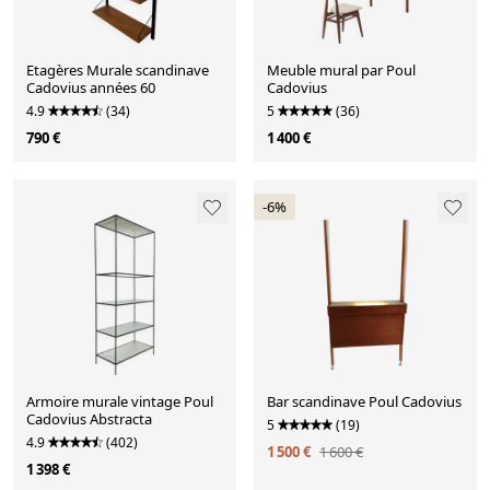
Etagères Murale scandinave
Meuble mural par Poul
Cadovius années 60
Cadovius
4.9
(34)
5
(36)
790 €
1 400 €
-6%
Armoire murale vintage Poul
Bar scandinave Poul Cadovius
Cadovius Abstracta
5
(19)
4.9
(402)
1 500 €
1 600 €
1 398 €