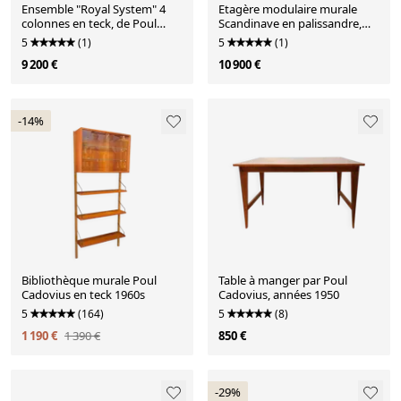
Ensemble "Royal System" 4
Etagère modulaire murale
colonnes en teck, de Poul
Scandinave en palissandre,
Cadovius 1970
Poul Cadovius, Années 60
5
(1)
5
(1)
9 200 €
10 900 €
-14%
Bibliothèque murale Poul
Table à manger par Poul
Cadovius en teck 1960s
Cadovius, années 1950
5
(164)
5
(8)
1 190 €
1 390 €
850 €
-29%