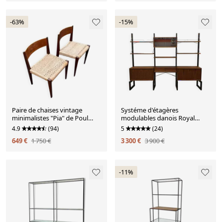
-63%
-15%
Paire de chaises vintage
Systéme d'étagères
minimalistes "Pia" de Poul
modulables danois Royal
Cadovius pour Royal
System par Poul Cadovius
4.9
(94)
5
(24)
Persiennen, Danemark
649 €
1 750 €
3 300 €
3 900 €
-11%