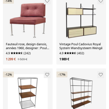
-14%
Fauteuil rose, design danois,
Vintage Poul Cadovius Royal
années 1960, designer : Poul
System Wandsysteem Wengé
Cadovius, éditeur : France &
4.9
(242)
4.9
(402)
Søn
1 299 €
1 509 €
1 989 €
-12%
-17%