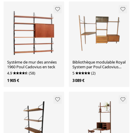
Système de mur des années
Bibliothèque modulable Royal
1960 Poul Cadovius en teck
System par Poul Cadovius
Danemark 1950 /1960
4.9
(58)
5
(2)
1 905 €
3 089 €