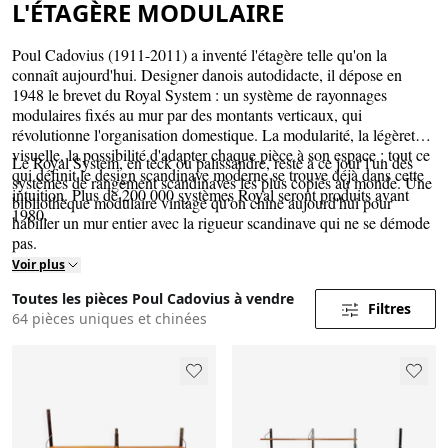
L'ÉTAGÈRE MODULAIRE
Poul Cadovius (1911-2011) a inventé l'étagère telle qu'on la
connaît aujourd'hui. Designer danois autodidacte, il dépose en
1948 le brevet du Royal System : un système de rayonnages
modulaires fixés au mur par des montants verticaux, qui
révolutionne l'organisation domestique. La modularité, la légèreté
visuelle, la possibilité d'adapter chaque pièce à son espace : tout ce
Le Royal System, en teck ou palissandre, reste à ce jour l'un des
qui définit le design scandinave moderne se trouve déjà dans cette
systèmes de rangement scandinaves les plus copiés au monde. Une
intuition. Plus de 200 000 systèmes Royal seront produits avant
bibliothèque modulaire vintage qu'on chine aujourd'hui pour
1980.
habiller un mur entier avec la rigueur scandinave qui ne se démode
pas.
Voir plus
Toutes les pièces Poul Cadovius à vendre
Filtres
64 pièces uniques et chinées