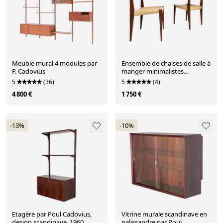
Meuble mural 4 modules par
Ensemble de chaises de salle à
P. Cadovius
manger minimalistes
danoises en teck modèle Pia
5
(36)
5
(4)
avec sièges en corde à papier
4 800 €
1 750 €
par Poul Cadovius pour Royal
Persiennen, 1958.
-13%
-10%
Etagère par Poul Cadovius,
Vitrine murale scandinave en
design scandinave, 1960
palissandre par Poul