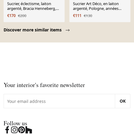
Sucrier, éclectisme, laiton
Sucrier Art Déco, en laiton
argenté, Bracia Henneberg,
argenté, Pologne, années
Pologne, années 1920
1920
€170
€200
€111
€130
Page 1 of 10
Discover more similar items
Your interior's favorite newsletter
OK
Follow us