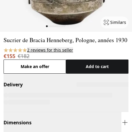
Similars
Page 1 of 11
Sucrier de Bracia Henneberg, Pologne, années 1930
2 reviews for this seller
€155
€182
Make an offer
Add to cart
Delivery
Dimensions