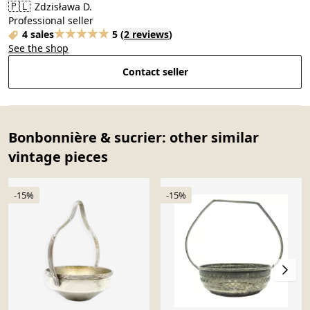
🇵🇱
Zdzisława D.
Professional seller
4 sales
5
(
2 reviews
)
See the shop
Contact seller
Bonbonnière & sucrier: other similar
vintage pieces
-15%
-15%