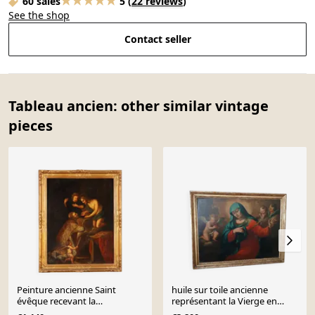
60 sales
5
(
22 reviews
)
See the shop
Contact seller
Tableau ancien: other similar vintage
pieces
Peinture ancienne Saint
huile sur toile ancienne
évêque recevant la
représentant la Vierge en
communion de Jésus '600
deuil - époque baroque