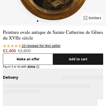
Similars
Page 1 of 16
Peinture ovale antique de Sainte Catherine de Gênes
du XVIIe siècle
22 reviews for this seller
€2,400
€2,800
Make an offer
Add to cart
Pay in 3 or 4x with
Delivery