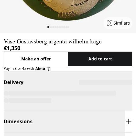
Similars
Page 1 of 12
Vase Gustavsberg argenta wilhelm kage
€1,350
Make an offer
Add to cart
Pay in 3 or 4x with
Delivery
Dimensions