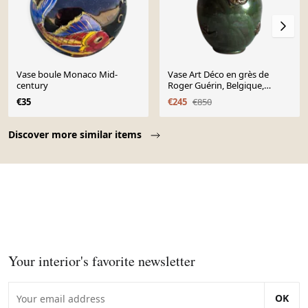
Vase boule Monaco Mid-
Vase Art Déco en grès de
century
Roger Guérin, Belgique,
années 1920
€35
€245
€850
Page 1 of 10
Discover more similar items
Your interior's favorite newsletter
OK