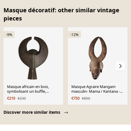
Masque décoratif: other similar vintage
pieces
-9%
-12%
Masque africain en bois,
Masque Agraire Mangam
symbolisant un buffle,
masculin- Mama / Kantana -
Nigeria, 28x39cm
Nigeria
€210
€230
€750
€850
Page 1 of 10
Discover more similar items