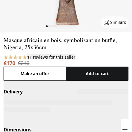
Similars
Page 1 of 6
Masque africain en bois, symbolisant un buffle,
Nigeria, 25x36cm
11 reviews for this seller
€170
€210
Make an offer
Add to cart
Delivery
Dimensions