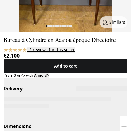
Similars
Page 1 of 15
Bureau à Cylindre en Acajou époque Directoire
12 reviews for this seller
€2,100
Add to cart
Pay in 3 or 4x with
Delivery
Dimensions