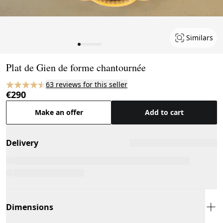
Similars
Page 1 of 8
Plat de Gien de forme chantournée
63 reviews for this seller
€290
Make an offer
Add to cart
Delivery
Dimensions