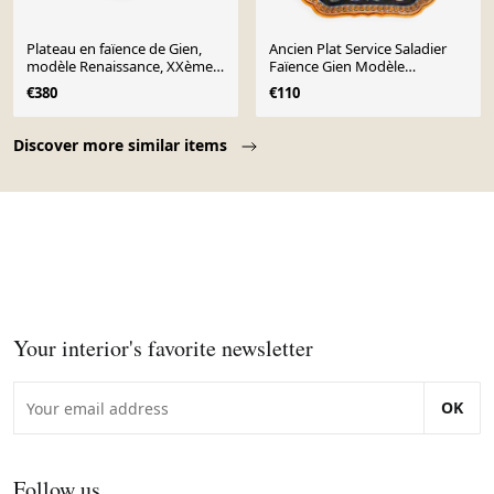
Plateau en faïence de Gien,
Ancien Plat Service Saladier
modèle Renaissance, XXème
Faïence Gien Modèle
siècle
Renaissance Angelot Fait
€380
€110
Page 1 of 10
Discover more similar items
Your interior's favorite newsletter
OK
Follow us