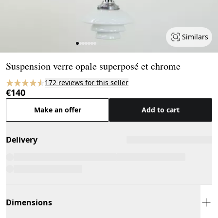
Similars
Page 1 of 7
Suspension verre opale superposé et chrome
172 reviews for this seller
€140
Make an offer
Add to cart
Delivery
Dimensions