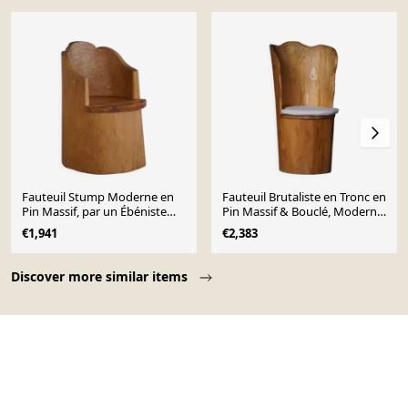
Fauteuil Stump Moderne en
Fauteuil Brutaliste en Tronc en
Pin Massif, par un Ébéniste
Pin Massif & Bouclé, Moderne
Suédois, Wabi Sabi, années
du Milieu du Siècle Suédois,
€1,941
€2,383
1960
Années 1970
Page 1 of 10
Discover more similar items