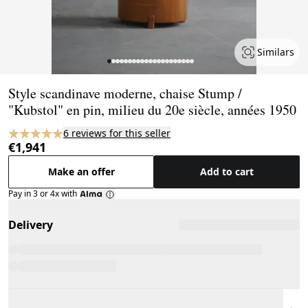
Similars
Page 1 of 21
Style scandinave moderne, chaise Stump /
"Kubstol" en pin, milieu du 20e siècle, années 1950
6 reviews for this seller
€1,941
Make an offer
Add to cart
Pay in 3 or 4x with
Delivery