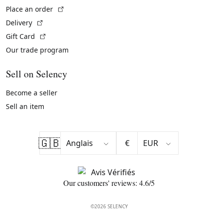
(External link)
Place an order
(External link)
Delivery
(External link)
Gift Card
Our trade program
Sell on Selency
Become a seller
Sell an item
🇬🇧
€
Our customers' reviews: 4.6/5
©2026 SELENCY