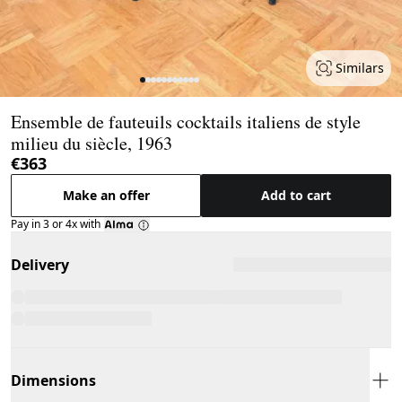
Similars
Page 1 of 11
Ensemble de fauteuils cocktails italiens de style
milieu du siècle, 1963
€363
Make an offer
Add to cart
Pay in 3 or 4x with
Delivery
Dimensions