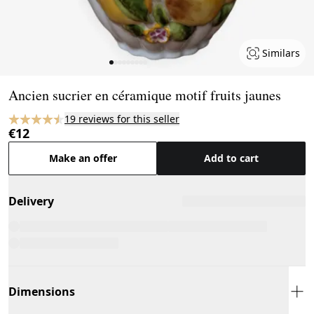
Similars
Page 1 of 9
Ancien sucrier en céramique motif fruits jaunes
19 reviews for this seller
€12
Make an offer
Add to cart
Delivery
Dimensions