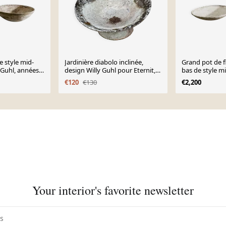
e style mid-
Jardinière diabolo inclinée,
Grand pot de f
 Guhl, années
design Willy Guhl pour Eternit,
bas de style m
séventies
Willy Guhl, an
€120
€130
€2,200
Your interior's favorite newsletter