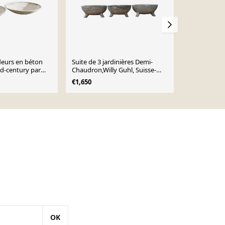
leurs en béton
Suite de 3 jardinières Demi-
Ensemble de 
id-century par
Chaudron,Willy Guhl, Suisse-
forme de cal
nées 1950.
1950/70
1970
€1,650
€3,601
OK