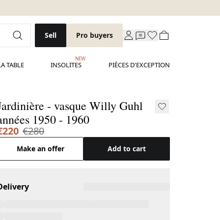
Sell
Pro buyers
NEW
LA TABLE
INSOLITES
PIÈCES D'EXCEPTION
Jardinière - vasque Willy Guhl
années 1950 - 1960
€220
€280
Make an offer
Add to cart
Delivery