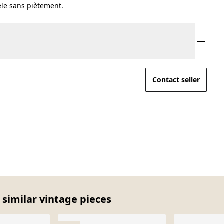
èle sans piètement.
Contact seller
r similar vintage pieces