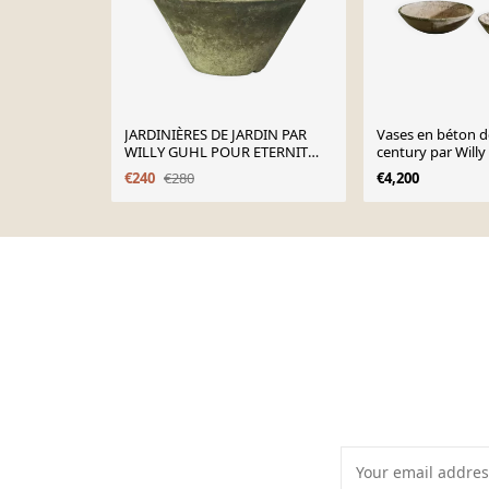
JARDINIÈRES DE JARDIN PAR
Vases en béton d
WILLY GUHL POUR ETERNIT
century par Willy
SCHWEIZ, ANNÉES 1960
1950
€240
€280
€4,200
Page 1 of 10