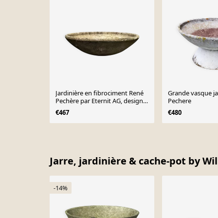
Jardinière en fibrociment René
Grande vasque ja
Pechère par Eternit AG, design
Pechere
1960
€467
€480
Page 1 of 10
Jarre, jardinière & cache-pot by Wil
-14%