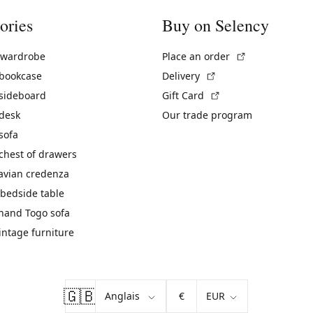
ories
Buy on Selency
(External link)
 wardrobe
Place an order
(External link)
 bookcase
Delivery
(External link)
 sideboard
Gift Card
 desk
Our trade program
sofa
chest of drawers
avian credenza
bedside table
hand Togo sofa
vintage furniture
🇬🇧
€