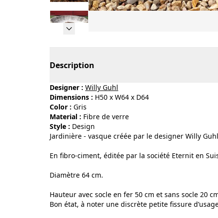
Page 1 of 12
Description
Designer :
Willy Guhl
Dimensions :
H50 x W64 x D64
Color :
gris
Material :
fibre de verre
Style :
design
Jardinière - vasque créée par le designer Willy Gu
En fibro-ciment, éditée par la société Eternit en Sui
Diamètre 64 cm.
Hauteur avec socle en fer 50 cm et sans socle 20 c
Bon état, à noter une discrète petite fissure d’usag