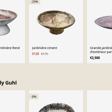
-29%
rdinière René
Jardinière ciment
Grande jardini
d'extérieur pa
€120
€170
Eternit AG, Su
€2,500
ly Guhl
-8%