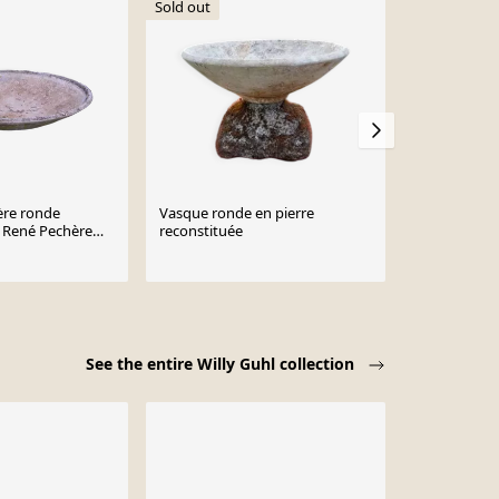
Sold out
ère ronde
Vasque ronde en pierre
Vasque Will
r René Pechère
reconstituée
€250
isse, années 1950
See the entire Willy Guhl collection