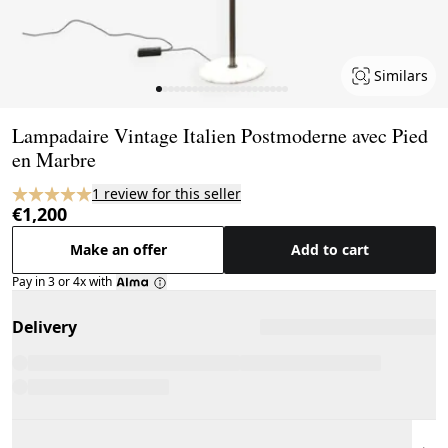
Similars
Page 1 of 22
Lampadaire Vintage Italien Postmoderne avec Pied
en Marbre
1 review for this seller
€1,200
Make an offer
Add to cart
Pay in 3 or 4x with
Delivery