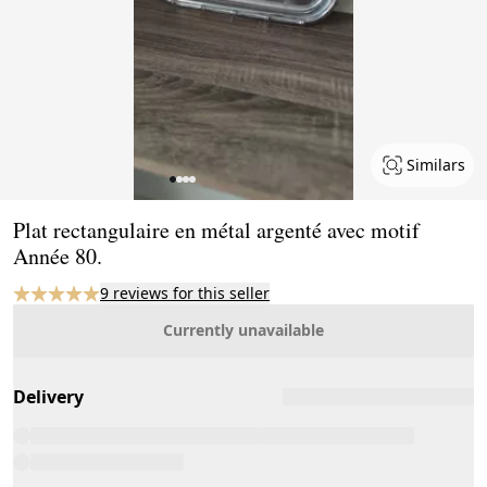
Similars
Page 1 of 4
Plat rectangulaire en métal argenté avec motif
Année 80.
9 reviews for this seller
Currently unavailable
Delivery