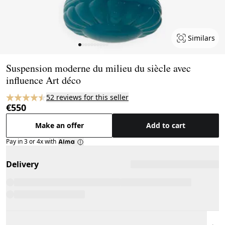
Similars
Page 1 of 10
Suspension moderne du milieu du siècle avec
influence Art déco
52 reviews for this seller
€550
Make an offer
Add to cart
Pay in 3 or 4x with
Delivery