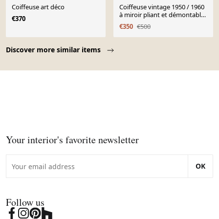
Coiffeuse art déco
Coiffeuse vintage 1950 / 1960
à miroir pliant et démontable :
€370
transformable en bureau
€350
€500
Page 1 of 10
Discover more similar items
Your interior's favorite newsletter
OK
Follow us