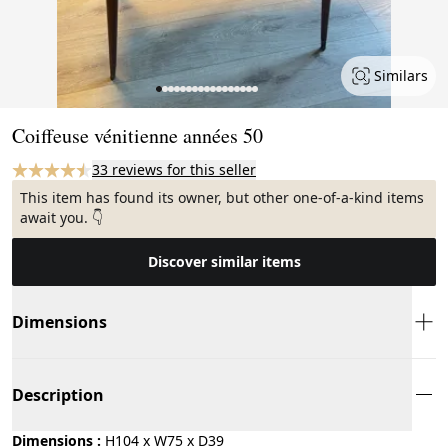
Similars
Page 1 of 17
Coiffeuse vénitienne années 50
33 reviews for this seller
This item has found its owner, but other one-of-a-kind items
await you. 👇
Discover similar items
Dimensions
Description
Dimensions :
H104 x W75 x D39