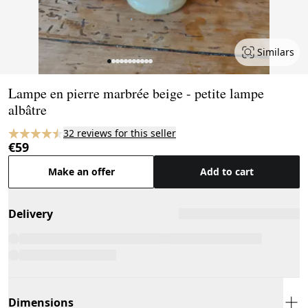
Similars
Page 1 of 11
Lampe en pierre marbrée beige - petite lampe
albâtre
32 reviews for this seller
€59
Make an offer
Add to cart
Delivery
Dimensions