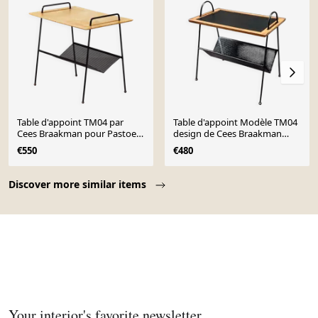
Table d'appoint TM04 par
Table d'appoint Modèle TM04
Cees Braakman pour Pastoe,
design de Cees Braakman
1953 avec panier de lecture.
pour Pastoe
€550
€480
Page 1 of 10
Discover more similar items
Your interior's favorite newsletter