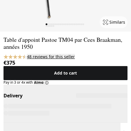
Similars
Page 1 of 27
Table d'appoint Pastoe TM04 par Cees Braakman,
années 1950
48 reviews for this seller
€375
Add to cart
Pay in 3 or 4x with
Delivery