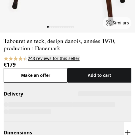
Similars
Page 1 of 15
Tabouret en teck, design danois, années 1970,
production : Danemark
243 reviews for this seller
€179
Make an offer
Add to cart
Delivery
Dimensions