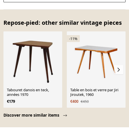
Repose-pied: other similar vintage pieces
-11%
Tabouret danois en teck,
Table en bois et verre par Jiri
années 1970
Jiroutek, 1960
€179
€400
€450
Page 1 of 10
Discover more similar items