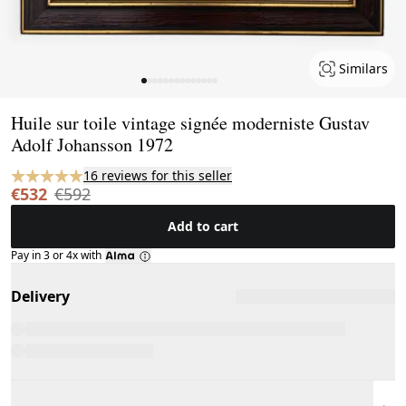
Similars
Page 1 of 14
Huile sur toile vintage signée moderniste Gustav
Adolf Johansson 1972
16 reviews for this seller
€532
€592
Add to cart
Pay in 3 or 4x with
Delivery