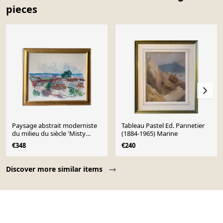
pieces
Paysage abstrait moderniste
Tableau Pastel Ed. Pannetier
du milieu du siècle 'Misty
(1884-1965) Marine
Window'
€348
€240
Page 1 of 10
Discover more similar items