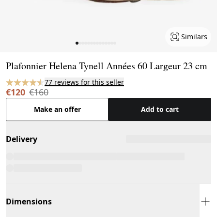
Similars
Page 1 of 14
Plafonnier Helena Tynell Années 60 Largeur 23 cm
77 reviews for this seller
€120
€160
Make an offer
Add to cart
Delivery
Dimensions