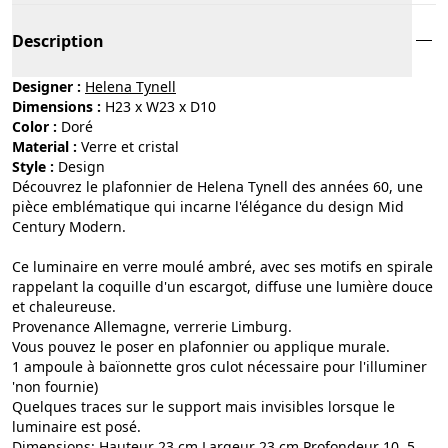
Description
Designer :
Helena Tynell
Dimensions :
H23 x W23 x D10
Color :
doré
Material :
verre et cristal
Style :
design
Découvrez le plafonnier de Helena Tynell des années 60, une
pièce emblématique qui incarne l'élégance du design Mid
Century Modern.
Ce luminaire en verre moulé ambré, avec ses motifs en spirale
rappelant la coquille d'un escargot, diffuse une lumière douce
et chaleureuse.
Provenance Allemagne, verrerie Limburg.
Vous pouvez le poser en plafonnier ou applique murale.
1 ampoule à baïonnette gros culot nécessaire pour l'illuminer
'non fournie)
Quelques traces sur le support mais invisibles lorsque le
luminaire est posé.
Dimensions: Hauteur 23 cm Largeur 23 cm Profondeur 10, 5