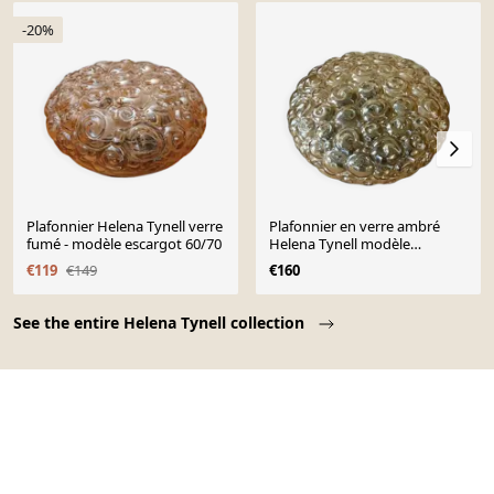
-20%
Plafonnier Helena Tynell verre
Plafonnier en verre ambré
fumé - modèle escargot 60/70
Helena Tynell modèle
escargot vintage
€119
€149
€160
Page 1 of 10
See the entire Helena Tynell collection