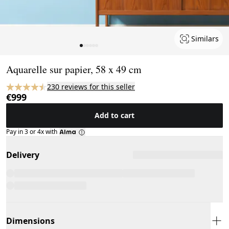
Similars
Page 1 of 6
Aquarelle sur papier, 58 x 49 cm
230 reviews for this seller
€999
Add to cart
Pay in 3 or 4x with
Delivery
Dimensions