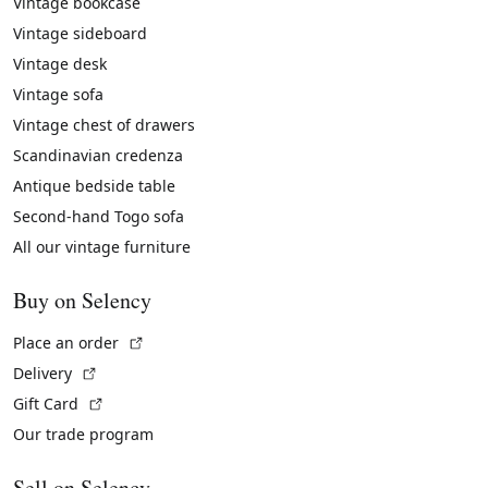
Vintage bookcase
Vintage sideboard
Vintage desk
Vintage sofa
Vintage chest of drawers
Scandinavian credenza
Antique bedside table
Second-hand Togo sofa
All our vintage furniture
Buy on Selency
(External link)
Place an order
(External link)
Delivery
(External link)
Gift Card
Our trade program
Sell on Selency