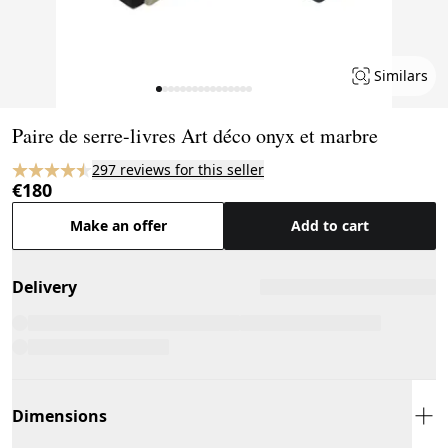
Similars
Page 1 of 16
Paire de serre-livres Art déco onyx et marbre
297 reviews for this seller
€180
Make an offer
Add to cart
Delivery
Dimensions