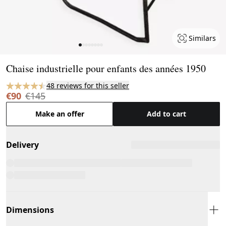
Similars
Page 1 of 8
Chaise industrielle pour enfants des années 1950
48 reviews for this seller
€90
€145
Make an offer
Add to cart
Delivery
Dimensions