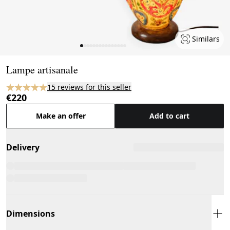
Similars
Page 1 of 15
Lampe artisanale
15 reviews for this seller
€220
Make an offer
Add to cart
Delivery
Dimensions