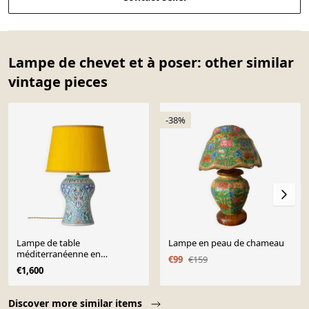
Lampe de chevet et à poser: other similar
vintage pieces
-38%
Lampe de table
Lampe en peau de chameau
méditerranéenne en
€99
€159
céramique espagnole peinte à
€1,600
la main, nouvel abat-jour en
soie jaune.
Page 1 of 10
Discover more similar items