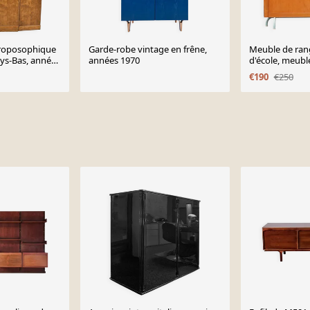
roposophique
Garde-robe vintage en frêne,
Meuble de ra
Pays-Bas, années
années 1970
d'école, meubl
vintage années
€190
€250
intérieur