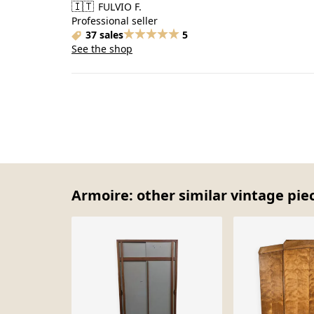
🇮🇹
FULVIO F.
Professional seller
37 sales
5
See the shop
Armoire: other similar vintage pie