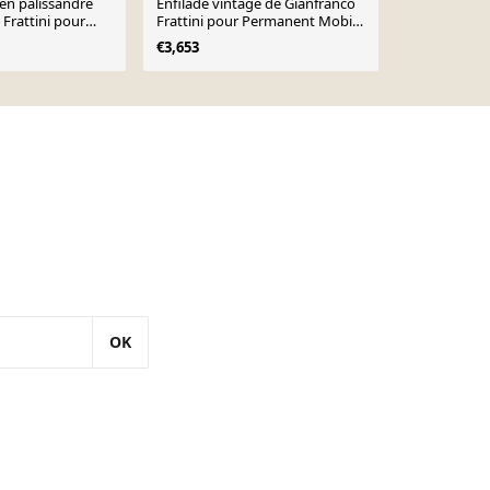
en palissandre
Enfilade vintage de Gianfranco
Bureau 530 
 Frattini pour
Frattini pour Permanent Mobili
Frattini pour 
Cantù, 1960
années 1950
€3,653
€7,000
OK