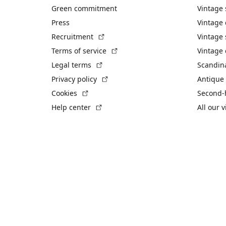
Green commitment
Vintage
Press
Vintage
(External link)
Recruitment
Vintage 
(External link)
Terms of service
Vintage 
(External link)
Legal terms
Scandin
(External link)
Privacy policy
Antique 
(External link)
Cookies
Second-
(External link)
Help center
All our 