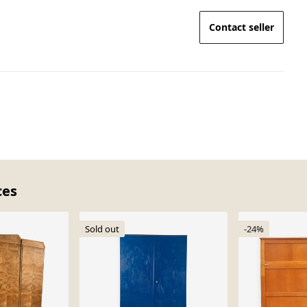
Contact seller
ces
Sold out
-24%