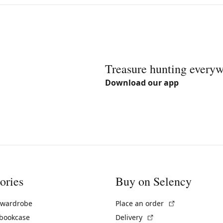
Treasure hunting every
Download our app
ories
Buy on Selency
(External link)
 wardrobe
Place an order
(External link)
 bookcase
Delivery