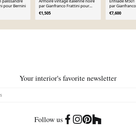
 palissandre
Armoire vintage italienne noire
Enfilade M501 
ni pour Bernini
par Gianfranco Frattini pour
par Gianfranco
Molteni, 1970
Bernini
€1,505
€7,600
Your interior's favorite newsletter
Follow us