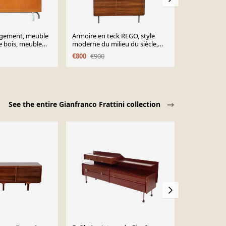
ngement, meuble
Armoire en teck REGO, style
Armoire de F
e bois, meuble
moderne du milieu du siècle,
Tchécoslova
 60, décoration
années 1960.
€800
€900
€700
See the entire Gianfranco Frattini collection