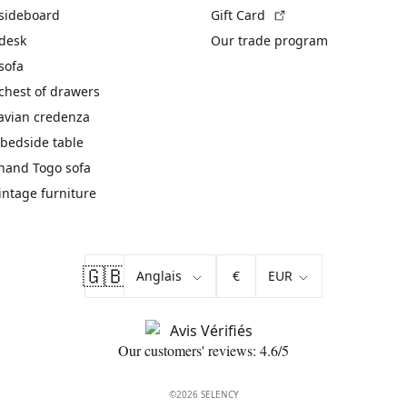
(External link)
 sideboard
Gift Card
 desk
Our trade program
sofa
chest of drawers
avian credenza
bedside table
hand Togo sofa
vintage furniture
🇬🇧
€
Our customers' reviews: 4.6/5
©2026 SELENCY