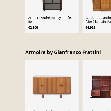
Armoire André Sornay années
Garde-robe anth
50
faite à la main, 
1940.
€2,800
€4,995
Page 1 of 10
Armoire by Gianfranco Frattini