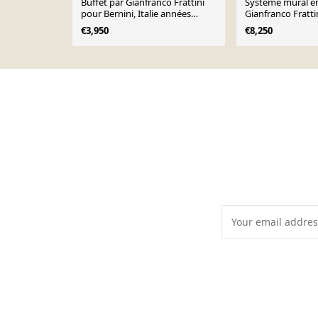
Buffet par Gianfranco Frattini
Système mural en
pour Bernini, Italie années
Gianfranco Fratti
1960s.
€3,950
€8,250
Page 1 of 10