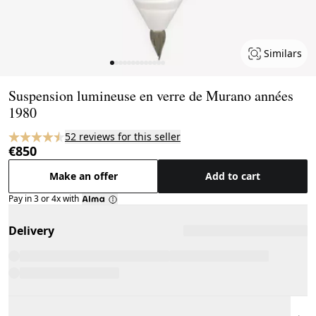
Similars
Page 1 of 13
Suspension lumineuse en verre de Murano années
1980
52 reviews for this seller
€850
Make an offer
Add to cart
Pay in 3 or 4x with
Delivery