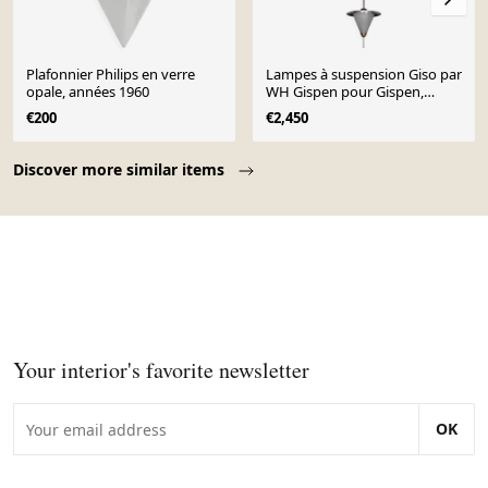
Plafonnier Philips en verre
Lampes à suspension Giso par
opale, années 1960
WH Gispen pour Gispen,
années 1930 | Très Grand
€200
€2,450
Objet Unique
Page 1 of 10
Discover more similar items
Your interior's favorite newsletter
OK