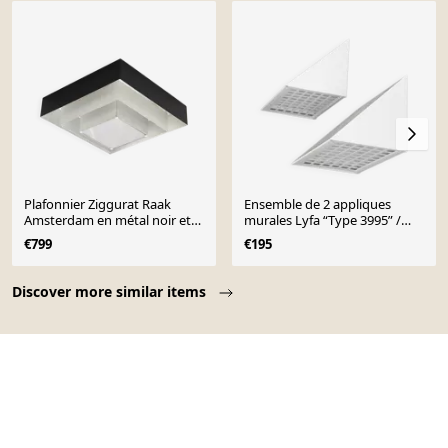
Plafonnier Ziggurat Raak
Ensemble de 2 appliques
Amsterdam en métal noir et
murales Lyfa “Type 3995” /
blanc, années 60
Postmoderne / Design danois
€799
€195
moderne / Années 1970 / 1980
Page 1 of 10
Discover more similar items