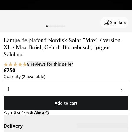
Similars
Page 1 of 11
Lampe de plafond Nordisk Solar "Max" / version
XL / Max Brüel, Gehrdt Bornebusch, Jørgen
Selchau
8 reviews for this seller
€750
Quantity (2 available)
Add to cart
Pay in 3 or 4x with
Delivery