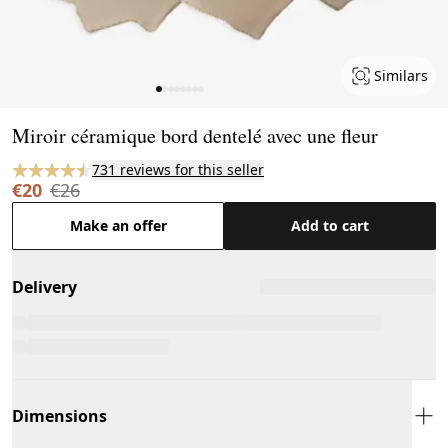
Similars
Page 1 of 8
Miroir céramique bord dentelé avec une fleur
731 reviews for this seller
€20
€26
Make an offer
Add to cart
Delivery
Dimensions