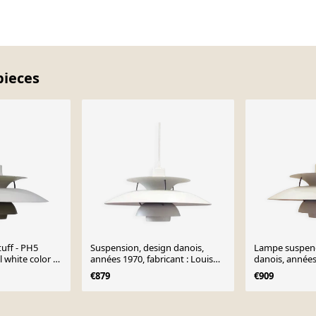
pieces
tuff - PH5
Suspension, design danois,
Lampe suspen
 white color -
années 1970, fabricant : Louis
danois, années 
Poulsen
Louis Poulsen
€879
€909