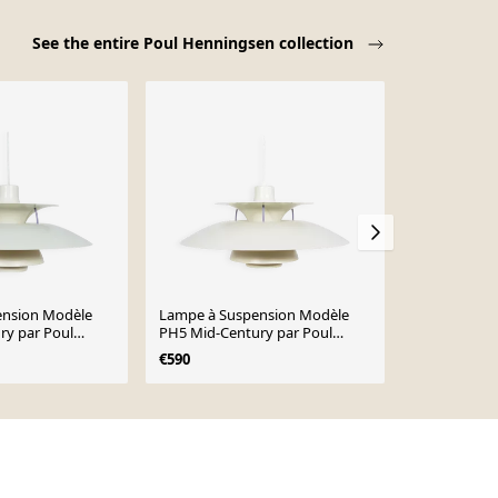
See the entire Poul Henningsen collection
ension Modèle
Lampe à Suspension Modèle
Lampe à Su
ry par Poul
PH5 Mid-Century par Poul
PH5 Mid-Cen
ur Louis
Henningsen pour Louis
Henningsen 
€590
€590
Poulsen, Danemark, 1960s
Poulsen, Da