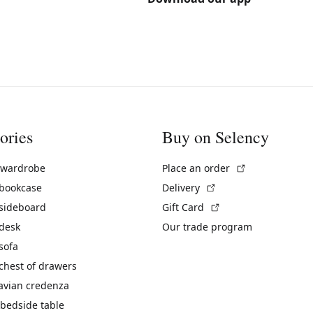
ories
Buy on Selency
(External link)
 wardrobe
Place an order
(External link)
 bookcase
Delivery
(External link)
 sideboard
Gift Card
 desk
Our trade program
sofa
chest of drawers
avian credenza
bedside table