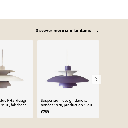
Discover more similar items
due PH5, design
Suspension, design danois,
Lampe à sus
1970, fabricant :
années 1970, production : Louis
Poul Hennin
Poulsen
Poulsen
€789
€802