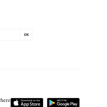
OK
where