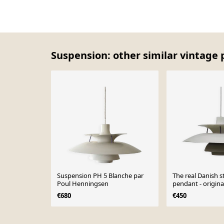
Suspension: other similar vintage 
Suspension PH 5 Blanche par
The real Danish s
Poul Henningsen
pendant - original
Louis Poulsen
€680
€450
Page 1 of 10