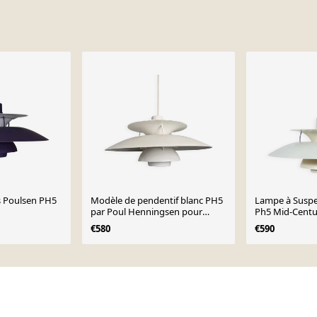
s Poulsen PH5
Modèle de pendentif blanc PH5
Lampe à Susp
par Poul Henningsen pour
Ph5 Mid-Centu
Louis Poulsen, Danemark 1960
Henningsen po
€580
€590
Poulsen.