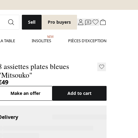
Sell
Pro buyers
NEW
LA TABLE
INSOLITES
PIÈCES D'EXCEPTION
8 assiettes plates bleues
"Mitsouko"
€49
Make an offer
Add to cart
Delivery