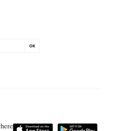
OK
where