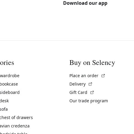
Download our app
ories
Buy on Selency
(External link)
 wardrobe
Place an order
(External link)
 bookcase
Delivery
(External link)
 sideboard
Gift Card
 desk
Our trade program
sofa
chest of drawers
avian credenza