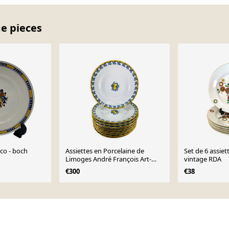
ge pieces
eco - boch
Assiettes en Porcelaine de
Set de 6 assiet
Limoges André François Art-
vintage RDA
Déco 1928
€300
€38