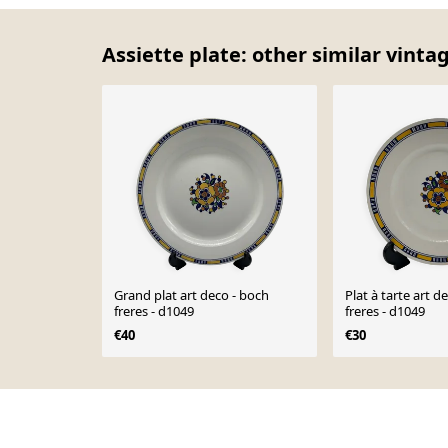
Assiette plate: other similar vinta
Grand plat art deco - boch
Plat à tarte art d
freres - d1049
freres - d1049
€40
€30
Page 1 of 10