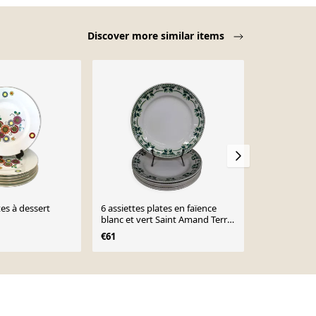
Discover more similar items
-17%
tes à dessert
6 assiettes plates en faïence
6 assiettes à
blanc et vert Saint Amand Terre
1970
de Fer
€61
€15
€18