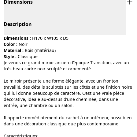
Dimensions
Description
Dimensions :
H170 x W105 x D5
Color :
noir
Material :
bois (matériau)
Style :
classique
Je vends ce grand miroir ancien d’époque Transition, avec un
très beau cadre noir sculpté et ornementé.
Le miroir présente une forme élégante, avec un fronton
travaillé, des détails sculptés sur les côtés et une finition noire
qui lui donne beaucoup de caractère. C’est une vraie pièce
décorative, idéale au-dessus d’une cheminée, dans une
entrée, une chambre ou un salon.
Il apporte immédiatement du cachet à un intérieur, aussi bien
dans une décoration classique que plus contemporaine.
Caractéristiques: