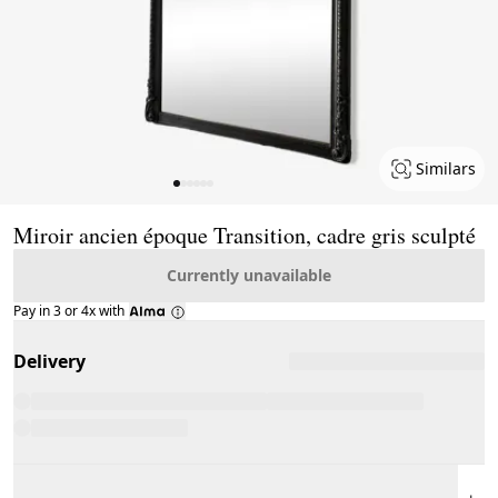
Similars
Page 1 of 6
Miroir ancien époque Transition, cadre gris sculpté
Currently unavailable
Pay in 3 or 4x with
Delivery