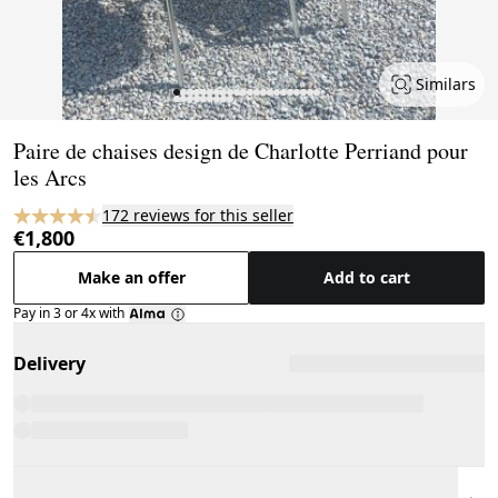
Similars
Page 1 of 31
Paire de chaises design de Charlotte Perriand pour
les Arcs
172 reviews for this seller
€1,800
Make an offer
Add to cart
Pay in 3 or 4x with
Delivery