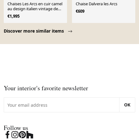
Chaises Les Arcs en cuir camel
Chaise Dalvera les Arcs
au design italien vintage de
€609
Charlotte Perriand pour Dal
€1,995
Vera des années 1970.
Page 1 of 10
Discover more similar items
Your interior's favorite newsletter
OK
Follow us