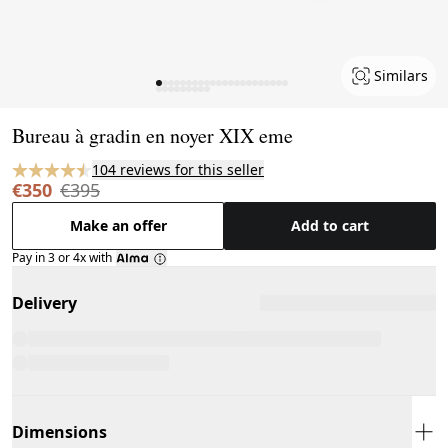
Similars
Page 1 of 31
Bureau à gradin en noyer XIX eme
104 reviews for this seller
€350
€395
Make an offer
Add to cart
Pay in 3 or 4x with
Delivery
Dimensions