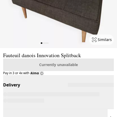
Similars
Page 1 of 5
Fauteuil danois Innovation Splitback
Currently unavailable
Pay in 3 or 4x with
Delivery