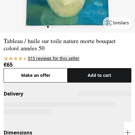
Similars
Page 1 of 4
Tableau / huile sur toile nature morte bouquet
coloré années 50
515 reviews for this seller
€65
Make an offer
Add to cart
Delivery
Dimensions