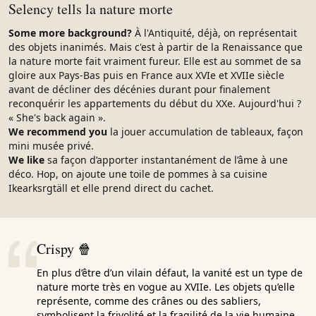
Selency tells la nature morte
Some more background?
À l'Antiquité, déjà, on représentait
des objets inanimés. Mais c'est à partir de la Renaissance que
la nature morte fait vraiment fureur. Elle est au sommet de sa
gloire aux Pays-Bas puis en France aux XVIe et XVIIe siècle
avant de décliner des décénies durant pour finalement
reconquérir les appartements du début du XXe. Aujourd'hui ?
« She's back again ».
We recommend you
la jouer accumulation de tableaux, façon
mini musée privé.
We like
sa façon d’apporter instantanément de l’âme à une
déco. Hop, on ajoute une toile de pommes à sa cuisine
Ikearksrgtäll et elle prend direct du cachet.
Crispy 🍿
En plus d’être d’un vilain défaut, la vanité est un type de
nature morte très en vogue au XVIIe. Les objets qu’elle
représente, comme des crânes ou des sabliers,
symbolisent la frivolité et la fragilité de la vie humaine.