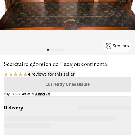
Similars
Page 1 of 9
Secrétaire géorgien de l’acajou continental
4 reviews for this seller
Currently unavailable
Pay in 3 or 4x with
Delivery