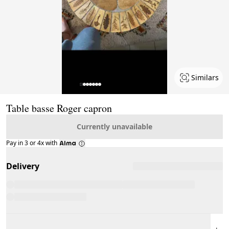
Similars
Page 1 of 7
Table basse Roger capron
Currently unavailable
Pay in 3 or 4x with
Delivery