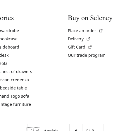
ories
Buy on Selency
(External link)
 wardrobe
Place an order
(External link)
 bookcase
Delivery
(External link)
 sideboard
Gift Card
 desk
Our trade program
sofa
chest of drawers
avian credenza
bedside table
hand Togo sofa
vintage furniture
🇬🇧
€