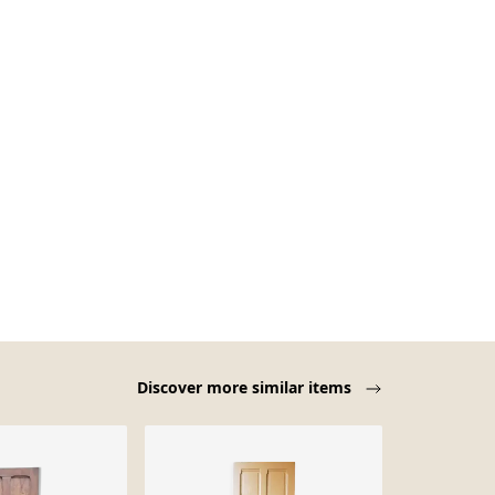
Discover more similar items
-48%