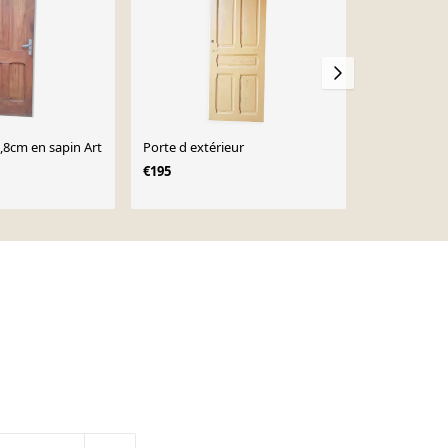
,8cm en sapin Art
Porte d extérieur
Ancienne po
communicat
€195
€150
€290