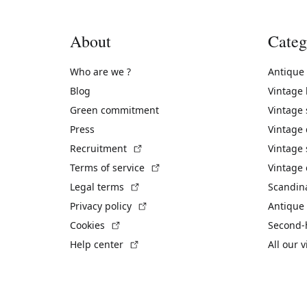
About
Categ
Who are we ?
Antique
Blog
Vintage
Green commitment
Vintage
Press
Vintage
(External link)
Recruitment
Vintage 
(External link)
Terms of service
Vintage 
(External link)
Legal terms
Scandin
(External link)
Privacy policy
Antique 
(External link)
Cookies
Second-
(External link)
Help center
All our 