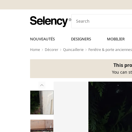
NOUVEAUTÉS
DESIGNERS
MOBILIER
Home
Décorer
Quincaillerie
Fenêtre & porte anciennes
This pro
You can st