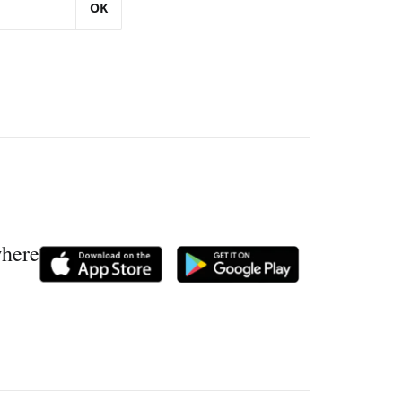
OK
where