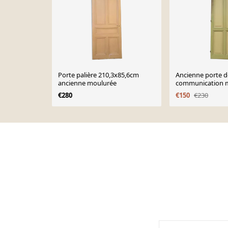
Porte palière 210,3x85,6cm
Ancienne porte d
ancienne moulurée
communication 
€280
€150
€230
Page 1 of 10