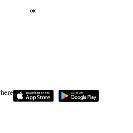
OK
where