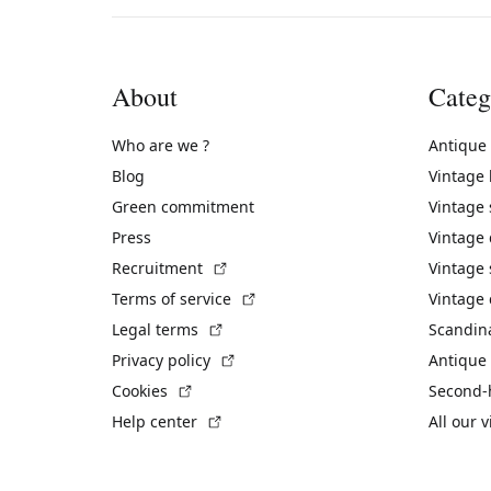
About
Categ
Who are we ?
Antique
Blog
Vintage
Green commitment
Vintage
Press
Vintage
(External link)
Recruitment
Vintage 
(External link)
Terms of service
Vintage 
(External link)
Legal terms
Scandin
(External link)
Privacy policy
Antique 
(External link)
Cookies
Second-
(External link)
Help center
All our 