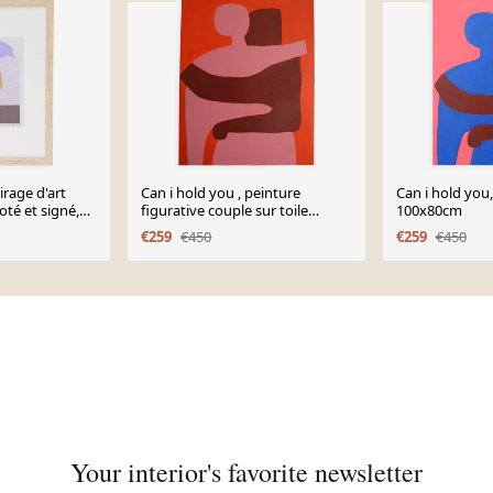
rage d'art
Can i hold you , peinture
Can i hold you,
té et signé,
figurative couple sur toile
100x80cm
signée
€259
€450
€259
€450
Your interior's favorite newsletter