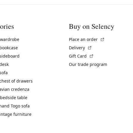
ories
Buy on Selency
(External link)
 wardrobe
Place an order
(External link)
 bookcase
Delivery
(External link)
 sideboard
Gift Card
 desk
Our trade program
sofa
chest of drawers
avian credenza
bedside table
hand Togo sofa
vintage furniture