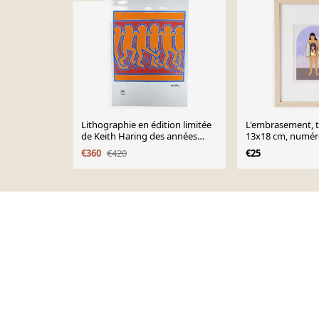
Lithographie en édition limitée
L'embrasement, ti
de Keith Haring des années
13x18 cm, numéro
1990 - Numérotée au crayon.
version 2
€360
€420
€25
Après
Page 1 of 10