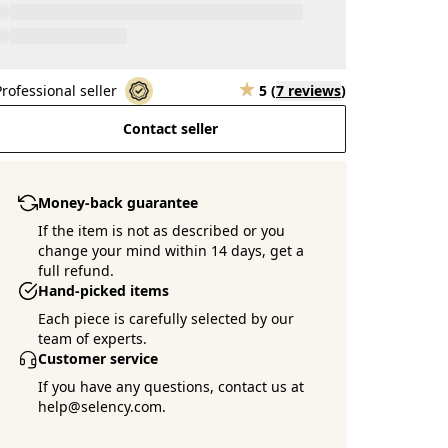
Professional seller
5
(
7 reviews
)
Contact seller
Money-back guarantee
If the item is not as described or you
change your mind within 14 days, get a
full refund.
Hand-picked items
Each piece is carefully selected by our
team of experts.
Customer service
If you have any questions, contact us at
help@selency.com.