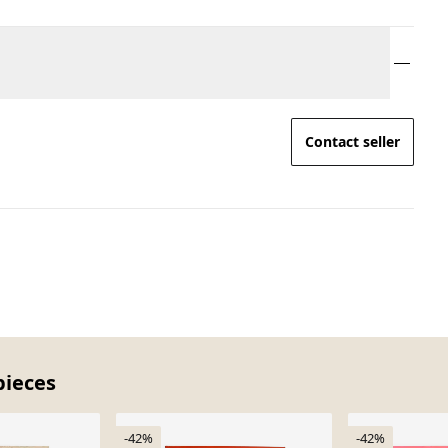
Contact seller
pieces
-42%
-42%