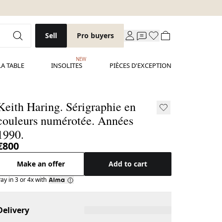
Sell
Pro buyers
NEW
LA TABLE
INSOLITES
PIÈCES D'EXCEPTION
Keith Haring. Sérigraphie en
couleurs numérotée. Années
1990.
€800
Make an offer
Add to cart
ay in 3 or 4x with
Delivery