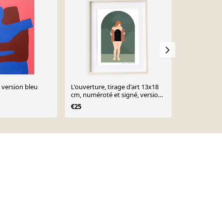
 version bleu
L'ouverture, tirage d'art 13x18
Impression g
cm, numéroté et signé, version
féminine, 5
verte
€25
€69