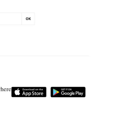
OK
where