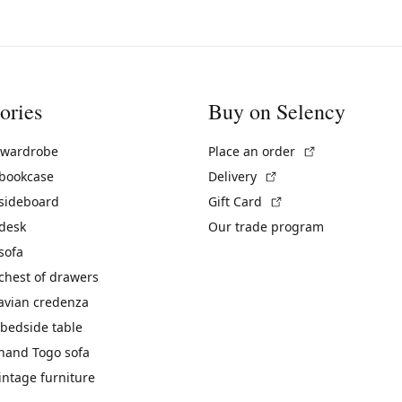
ories
Buy on Selency
(External link)
 wardrobe
Place an order
(External link)
 bookcase
Delivery
(External link)
 sideboard
Gift Card
 desk
Our trade program
sofa
chest of drawers
avian credenza
bedside table
hand Togo sofa
vintage furniture