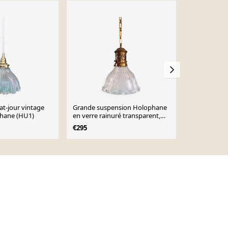
t-jour vintage
Grande suspension Holophane
Suspension 
phane (HU1)
en verre rainuré transparent,
en verre ho
1920-30
€295
€100