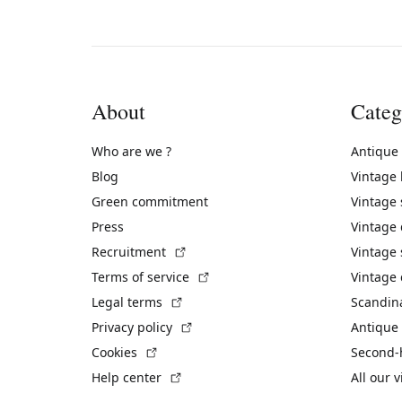
About
Categ
Who are we ?
Antique
Blog
Vintage
Green commitment
Vintage
Press
Vintage
(External link)
Recruitment
Vintage 
(External link)
Terms of service
Vintage 
(External link)
Legal terms
Scandin
(External link)
Privacy policy
Antique 
(External link)
Cookies
Second-
(External link)
Help center
All our 