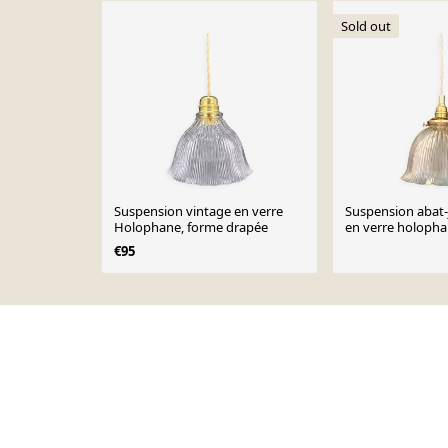
Sold out
Suspension vintage en verre
Suspension abat-
Holophane, forme drapée
en verre holoph
€95
Page 1 of 10