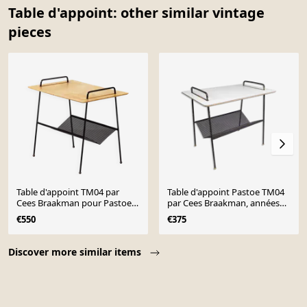
Table d'appoint: other similar vintage
pieces
Table d'appoint TM04 par
Table d'appoint Pastoe TM04
Cees Braakman pour Pastoe,
par Cees Braakman, années
1953 avec panier de lecture.
1950
€550
€375
Page 1 of 10
Discover more similar items