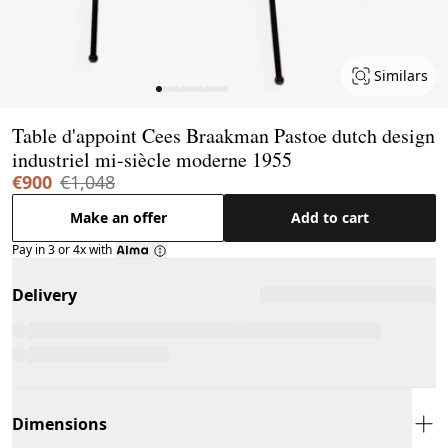
Similars
Page 1 of 12
Table d'appoint Cees Braakman Pastoe dutch design
industriel mi-siècle moderne 1955
€900
€1,048
Make an offer
Add to cart
Pay in 3 or 4x with
Delivery
Dimensions