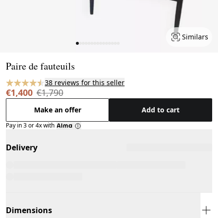
Similars
Page 1 of 15
Paire de fauteuils
38 reviews for this seller
€1,400
€1,790
Make an offer
Add to cart
Pay in 3 or 4x with
Delivery
Dimensions