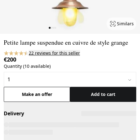
Similars
Page 1 of 4
Petite lampe suspendue en cuivre de style grange
22 reviews for this seller
€200
Quantity (10 available)
Make an offer
Add to cart
Delivery