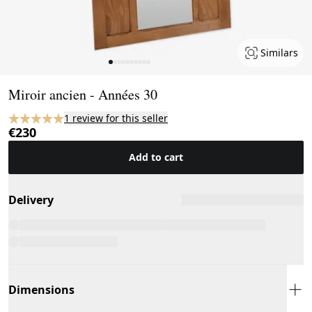
Similars
Page 1 of 10
Miroir ancien - Années 30
1 review for this seller
€230
Add to cart
Delivery
Dimensions