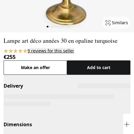
Similars
Page 1 of 13
Lampe art déco années 30 en opaline turquoise
9 reviews for this seller
€255
Make an offer
Add to cart
Delivery
Dimensions