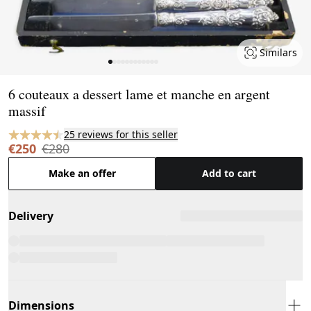
Similars
Page 1 of 12
6 couteaux a dessert lame et manche en argent
massif
25 reviews for this seller
€250
€280
Make an offer
Add to cart
Delivery
Dimensions