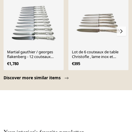
Martial gauthier / georges
Lot de 6 couteaux de table
flakenberg - 12 couteaux
Christofle , lame inox et
manches argent
manche en argent
€1,780
€395
Page 1 of 10
Discover more similar items
Your interior's favorite newsletter