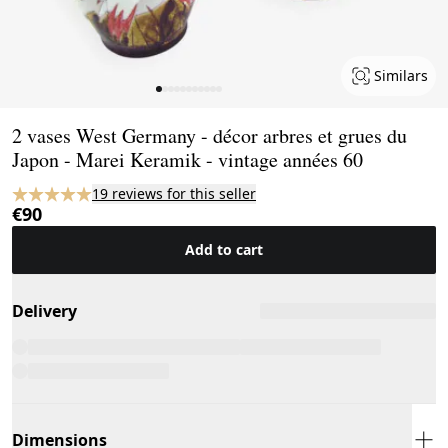
Similars
Page 1 of 11
2 vases West Germany - décor arbres et grues du
Japon - Marei Keramik - vintage années 60
19 reviews for this seller
€90
Add to cart
Delivery
Dimensions