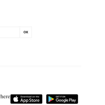
OK
where