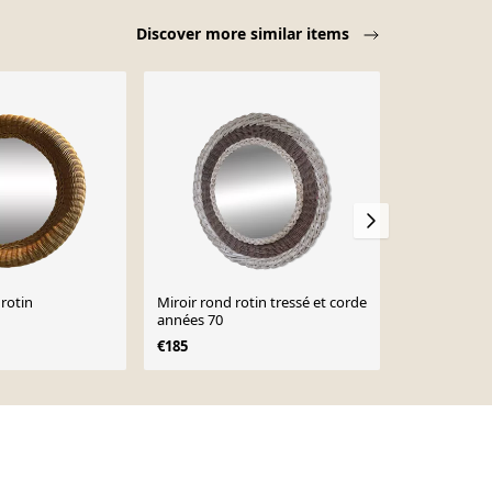
Discover more similar items
 rotin
Miroir rond rotin tressé et corde
Miroir Vinta
années 70
Années 197
€185
€30