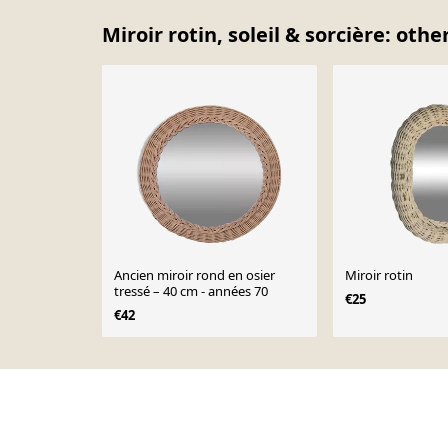
Miroir rotin, soleil & sorcière: oth
Ancien miroir rond en osier
Miroir rotin
tressé – 40 cm - années 70
€25
€42
Page 1 of 10