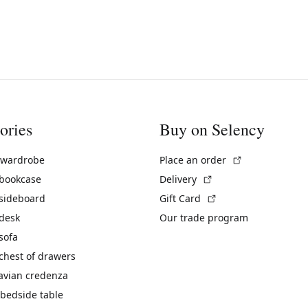
ories
Buy on Selency
(External link)
 wardrobe
Place an order
(External link)
 bookcase
Delivery
(External link)
 sideboard
Gift Card
 desk
Our trade program
sofa
chest of drawers
avian credenza
bedside table