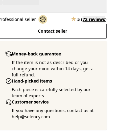
Professional seller
5
(
72 reviews
)
Contact seller
Money-back guarantee
If the item is not as described or you
change your mind within 14 days, get a
full refund.
Hand-picked items
Each piece is carefully selected by our
team of experts.
Customer service
If you have any questions, contact us at
help@selency.com.